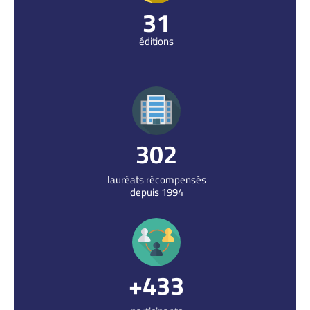
31
éditions
321
lauréats récompensés
depuis 1994
523