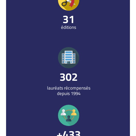
31
éditions
316
lauréats récompensés
depuis 1994
485