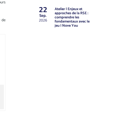
ours
22
Atelier | Enjeux et
approches de la RSE :
Sep.
comprendre les
2026
r de
fondamentaux avec le
jeu I Nove You