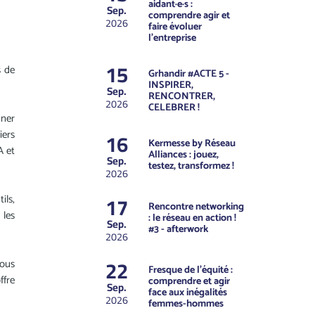
aidant·e·s :
Sep.
comprendre agir et
2026
faire évoluer
l’entreprise
15
s de
Grhandir #ACTE 5 -
INSPIRER,
Sep.
RENCONTRER,
2026
CELEBRER !
gner
16
iers
Kermesse by Réseau
A et
Alliances : jouez,
Sep.
testez, transformez !
2026
17
ils,
Rencontre networking
 les
: le réseau en action !
Sep.
#3 - afterwork
2026
22
vous
Fresque de l’équité :
ffre
comprendre et agir
Sep.
face aux inégalités
2026
femmes-hommes