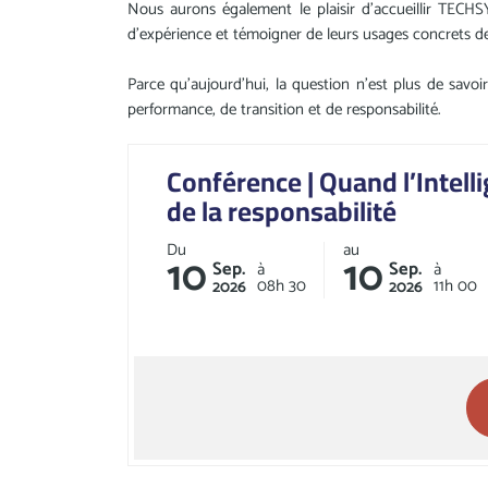
Nous aurons également le plaisir d'accueillir TEC
d'expérience et témoigner de leurs usages concrets de l'
Parce qu'aujourd'hui, la question n'est plus de savoi
performance, de transition et de responsabilité.
Conférence | Quand l’Intellig
de la responsabilité
Du
au
10
10
Sep.
Sep.
à
à
08h
30
11h
00
2026
2026