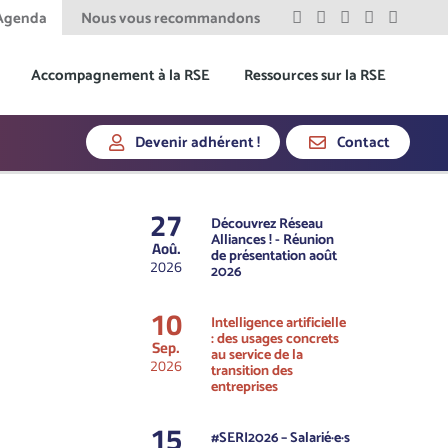
Agenda
Nous vous recommandons
Accompagnement à la RSE
Ressources sur la RSE
Devenir adhérent !
Contact
27
Découvrez Réseau
Alliances ! - Réunion
Aoû.
de présentation août
2026
2026
10
Intelligence artificielle
: des usages concrets
Sep.
au service de la
2026
transition des
entreprises
15
#SERI2026 – Salarié·e·s