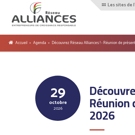
Les sites de 
Devenir
gnement
Ressources
adhérent
Contact
sur la RSE
!
Accueil
»
Agenda
»
Découvrez Réseau Alliances ! - Réunion de présen
Découvrez
29
Réunion 
octobre
2026
2026