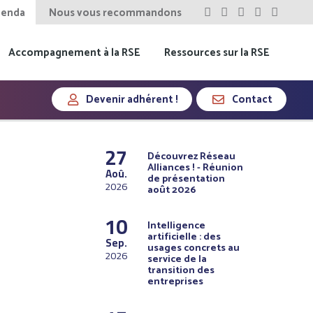
enda
Nous vous recommandons
Accompagnement à la RSE
Ressources sur la RSE
Devenir adhérent !
Contact
27
Découvrez Réseau
Alliances ! - Réunion
Aoû.
de présentation
2026
août 2026
10
Intelligence
artificielle : des
Sep.
usages concrets au
2026
service de la
transition des
entreprises