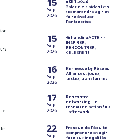
15
#SERI2026 –
Salarié·e·s aidant·e·s
Sep.
: comprendre agir et
2026
faire évoluer
l’entreprise
tion
15
Grhandir #ACTE 5 -
INSPIRER,
Sep.
RENCONTRER,
eurs
2026
CELEBRER !
16
Kermesse by Réseau
Alliances : jouez,
Sep.
testez, transformez !
2026
17
Rencontre
networking : le
Sep.
réseau en action ! #3
2026
nos
- afterwork
22
Fresque de l’équité :
 des
comprendre et agir
Sep.
face aux inégalités