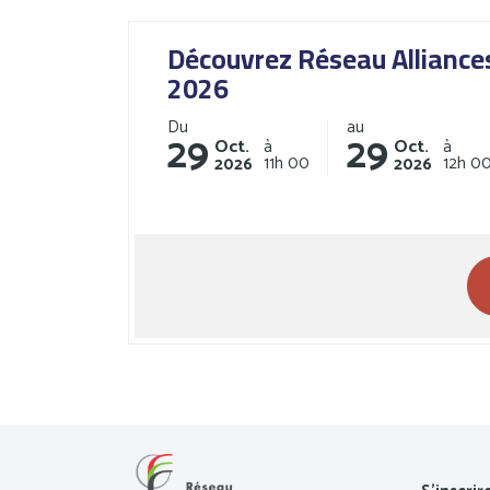
Découvrez Réseau Alliances
2026
Du
au
29
29
Oct.
Oct.
à
à
11h
00
12h
0
2026
2026