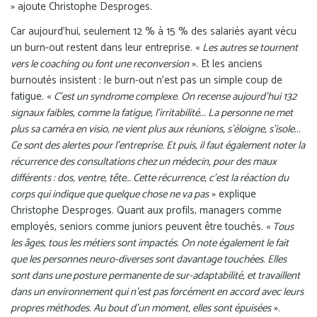
» ajoute Christophe Desproges.
Car aujourd’hui, seulement 12 % à 15 % des salariés ayant vécu
un burn-out restent dans leur entreprise. «
Les autres se tournent
vers le coaching ou font une reconversion
». Et les anciens
burnoutés insistent : le burn-out n’est pas un simple coup de
fatigue. «
C’est un syndrome complexe. On recense aujourd’hui 132
signaux faibles, comme la fatigue, l’irritabilité... La personne ne met
plus sa caméra en visio, ne vient plus aux réunions, s’éloigne, s’isole...
Ce sont des alertes pour l’entreprise. Et puis, il faut également noter la
récurrence des consultations chez un médecin, pour des maux
différents : dos, ventre, tête… Cette récurrence, c’est la réaction du
corps qui indique que quelque chose ne va pas
» explique
Christophe Desproges. Quant aux profils, managers comme
employés, seniors comme juniors peuvent être touchés. «
Tous
les âges, tous les métiers sont impactés. On note également le fait
que les personnes neuro-diverses sont davantage touchées. Elles
sont dans une posture permanente de sur-adaptabilité, et travaillent
dans un environnement qui n’est pas forcément en accord avec leurs
propres méthodes. Au bout d’un moment, elles sont épuisées
».