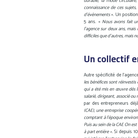
durable, la mode circulair
connaissance de ces sujets
d’évènements
». Un position
5 ans. «
Nous avons fait un
l’agence sur deux ans, mais
difficiles que d’autres, mais 
Un collectif 
Autre spécificité de l’agen
les bénéfices sont réinvestis
qui a été mis en œuvre dès l
salarié, dirigeant, associé ou 
par des entrepreneurs déj
(CAE), une entreprise coopér
comptant à l’époque environ 
Puis au sein de la CAE On es
à part entière »
. Si depuis 1