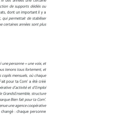
fil des années une certaine
ction de supports dédiés ou
ts, dont un important il y a
 qui permettait de stabiliser
e certaines années sont plus
 une personne = une voix, et
nous tenons tous fortement, et
es copils mensuels, où chaque
Fait pour ta Com’ a été créé
ative d’activité et d’Emploi
 de GrandsEnsemble, structure
arque Bien fait pour ta Com’.
evenue une agence coopérative
ais changé : chaque personne