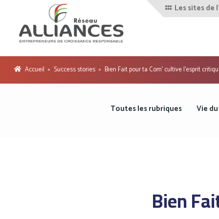
Les sites de 
Devenir
gnement
Ressources
adhérent
Contact
sur la RSE
!
Accueil
»
Success stories
»
Bien Fait pour ta Com’ cultive l’esprit critiq
Toutes les rubriques
Vie du
Bien Fait