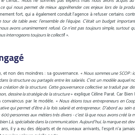
e, le climat… Nous ne sommes pas experts mais nous avons acquis au 
, ce qui nous permet de mieux appréhender ces enjeux lors de la produ
nement fort, qui a également conduit l’agence à refuser certains contra
 tour de table avec l’ensemble de l’équipe. C’était un budget important,
 nous avons unanimement refusé. Ce n’est pas toujours simple, surtout qu
nous interrogeons toujours le collecti
f ».
engagé
ce, et non des moindres : sa gouvernance. «
Nous sommes une SCOP : ici
 dans la structure ou partagés entre les salariés. C’est un modèle auquel 
a création de la structure. Cette gouvernance collective se traduit par d
non, dessine la stratégie de la structure
» explique Céline Parat. Car Bien 
à convaincus par le modèle. «
Nous étions tous entrepreneurs en Coopér
ative qui permet d’être à la fois salarié et entrepreneur. D’abord au sein
600 personnes aux métiers très divers - c’est là que nous avons créé la m
t bien Là, spécialisée dans la communication. Aujourd’hui, la marque est d
0 ans, il y a eu des départs et de nouveaux arrivants, l’esprit n’a jam