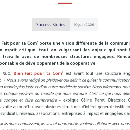
Success Stories
10
juin
2026
en Fait pour ta Com’ porte une vision différente de la communi
n esprit critique, tout en vulgarisant les enjeux qui sont
ce travaille avec de nombreuses structures engagées. Renco
esponsable de développement de la coopérative.
n 360,
Bien Fait pour ta Com’
est avant tout une structure eng
d. «
Nous avons rédigé un plaidoyer qui définit ce qu’est la communication.
’un monde plus juste et d’un autre modèle de société. Nous informons, no
s critique vis-à-vis du monde qui nous entoure. C’est ce qui nous différ
 compte et faire comprendre
» explique Céline Parat, Directrice
aille aujourd’hui avec plusieurs structures d’intérêt général : institu
 syndicats, réseaux, associations, entreprises à impact et engagées da
 ils nous connaissent, ils savent pourquoi ils veulent collaborer avec nous. 