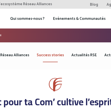
l'ecosystème Réseau Alliances
Blog
Ag
Qui sommes-nous ?
Evénements & Communautés
ue
 Réseau Alliances
Success stories
Actualités RSE
Act
 pour ta Com’ cultive l’espri