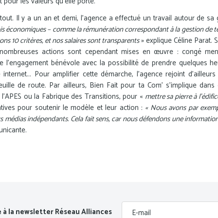
it pour les valeurs qu’elle porte.
tout. Il y a un an et demi, l’agence a effectué un travail autour de sa g
fois économiques – comme la rémunération correspondant à la gestion de tel o
s 10 critères, et nos salaires sont transparents
» explique Céline Parat. 
 nombreuses actions sont cependant mises en œuvre : congé mens
e l’engagement bénévole avec la possibilité de prendre quelques h
internet... Pour amplifier cette démarche, l’agence rejoint d’ailleu
euille de route. Par ailleurs, Bien Fait pour ta Com’ s’implique dans
 l’APES ou la Fabrique des Transitions, pour «
mettre sa pierre à l’édific
tives pour soutenir le modèle et leur action :
« Nous avons par exemp
s médias indépendants. Cela fait sens, car nous défendons une information
unicante.
e à la newsletter Réseau Alliances